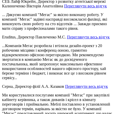
СЕБ Лайф Юкрейн, Директор з розвитку агентської мережі
Калиниченко Вікторія Анатоліївна
Переглянути весь відгук
... Дякуємо компанії "Мегас" за якісно виконану роботу. У
компанії "Мегас" задіяні насправді висококласні фахівці, які
виконують свою роботу на сто відсотків ... Завжди приємно
мати справу з професіоналами такого рівня.
Eruditus, Директор Павличенко М.С.
Переглянути весь відгук
...Компанія Мегас розробила і втілила дизайн-проект з 20
робочими місцями і конференц-зоною, грамотно
відокремленою офісною перегородкою. Ми рекомендуємо
звертатися в компанію Мегас як до досвідченого
постачальника, який запропонує максимально ефективне
використання особливостей вашого офісного простору, хай
береже терміни і бюджет, і виконає все це з високим рівнем
сервісу...
Серна, Директор філії А.А. Казаков
Переглянути весь відгук
Ми користувалися послугами компанії "Мегас" при закупівлі
кабінету керівника, а також диванів і крісел в кімнату
переговорів і приймальню. Меблі поставлено в установлений
договором термін, нарікань за якістю не було. У компанії
"Мегас" представлений досить широкий асортимент, що надає