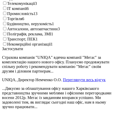
Телекомунікації
3
IT компанії
6
Промисловість
13
Торгівля
6
Будівництво, нерухомість
1
Автосалони, автозапчастини
3
Поліграфія, реклама, ЗМІ
1
Транспорт, ПЕК
1
Некомерційні організації
1
Застосувати
Страхова компанія "UNIQA" вдячна компанії "Мегас" за
комплектацію нашого нового офісу. Плануємо продовжувати
спільну роботу і рекомендувати компанію "Мегас" своїм
друзям і діловим партнерам...
UNIQA, Директор Немченко О.О.
Переглянути весь відгук
...Дякуємо за облаштування офісу нашого Харківського
представництва зручними меблями і офісними перегородками
восени 2012р. Мегас із завданням впорався успішно. Ми
задоволені тим, як виглядає сьогодні наш офіс, нам в ньому
зручно працювати...