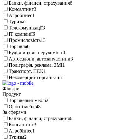
Банки, фінанси, страхування
6
Консалтинг
3
Агробізнес
1
Туризм
2
Телекомунікації
3
IT компанії
6
Промисловість
13
Торгівля
6
Будівництво, нерухомість
1
Автосалони, автозапчастини
3
Поліграфія, реклама, ЗМІ
1
Транспорт, ПЕК
1
Некомерційні організації
1
Фільтри
Продукт
Торгівельні меблі
2
Офісні меблі
48
За сферами
Банки, фінанси, страхування
6
Консалтинг
3
Агробізнес
1
Туризм
2