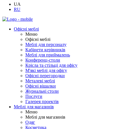
UA
RU
Офісні меблі
Меню
Офісні меблі
Меблі для персоналу
Кабінети керівників
Меблі для приймалень
Конференц-столи
Крісла та стільці для офісу
М'які меблі для офісу
Офісні перегородки
Металеві меблі
Офісні вішалки
Журнальні столи
Послуги
Галерея проектів
Меблі для магазинів
Меню
Меблі для магазинів
Одяг
Косметика