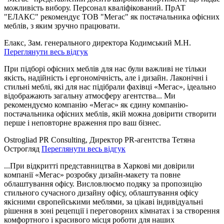
можливість вибору. Персонал кваліфікований. ПрАТ
"ЕЛАКС" рекомендує ТОВ "Мегас" як постачальника офісних
меблів, з яким зручно працювати.
Елакс, Зам. генерального директора Кодимський М.Н.
Переглянути весь відгук
При підборі офісних меблів для нас були важливі не тільки
якість, надійність і ергономічність, але і дизайн. Лаконічні і
стильні меблі, які для нас підібрали фахівці «Мегас», ідеально
відображають загальну атмосферу агентства... Ми
рекомендуємо компанію «Мегас» як єдину компанію-
постачальника офісних меблів, якій можна довірити створити
перше і неповторне враження про ваш бізнес.
Ostrogliad PR Consulting, Директор PR-агентства Тетяна
Острогляд
Переглянути весь відгук
...При відкритті представництва в Харкові ми довірили
компанії «Мегас» розробку дизайн-макету та повне
облаштування офісу. Висловлюємо подяку за пропозицію
стильного сучасного дизайну офісу, облаштування офісу
якісними європейськими меблями, за цікаві індивідуальні
рішення в зоні рецепції і переговорних кімнатах і за створення
комфортного і красивого місця роботи для наших