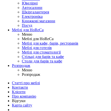
Ювелірні
Автосалони
Шкіргалантерея
Електроніка
Книжкові магазини
Посуд
Меблі для HoReCa
Меню
Меблі для HoReCa
Меблі для кафе, барів, ресторанів
Меблі для готелів
Меблі для стоматології
Стільці для барів та кафе
Столи для барів та кафе
Розпродаж
Меню
Розпродаж
Статті про меблі
Контакти
Клієнти
Про компанію
Відгуки
Карта сайту