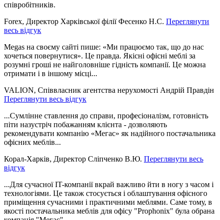
співробітників.
Forex, Директор Харківської філії Фесенко Н.С.
Переглянути
весь відгук
Megas на своєму сайті пише: «Ми працюємо так, що до нас
хочеться повернутися». Це правда. Якісні офісні меблі за
розумні гроші не найголовніше гідність компанії. Це можна
отримати і в іншому місці...
VALION, Співвласник агентства нерухомості Андрій Правдін
Переглянути весь відгук
...Сумлінне ставлення до справи, професіоналізм, готовність
піти назустріч побажанням клієнта - дозволяють
рекомендувати компанію «Мегас» як надійного постачальника
офісних меблів...
Корал-Харків, Директор Сліпченко В.Ю.
Переглянути весь
відгук
...Для сучасної IT-компанії вкрай важливо йти в ногу з часом і
технологіями. Це також стосується і облаштування офісного
приміщення сучасними і практичними меблями. Саме тому, в
якості постачальника меблів для офісу "Prophonix" була обрана
компанія "Мегас"...