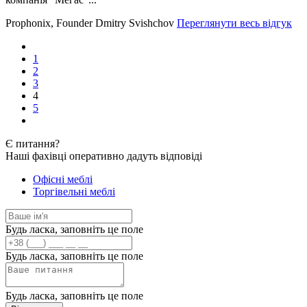
Prophonix, Founder Dmitry Svishchov
Переглянути весь відгук
1
2
3
4
5
Є
питання?
Наші фахівці оперативно дадуть відповіді
Офісні меблі
Торгівельні меблі
Будь ласка, заповніть це поле
Будь ласка, заповніть це поле
Будь ласка, заповніть це поле