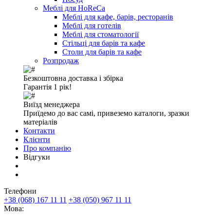
Меблі для HoReCa
Меблі для кафе, барів, ресторанів
Меблі для готелів
Меблі для стоматології
Стільці для барів та кафе
Столи для барів та кафе
Розпродаж
Безкоштовна доставка і збірка
Гарантія 1 рік!
Виїзд менеджера
Приїдемо до вас самі, привеземо каталоги, зразки
матеріалів
Контакти
Клієнти
Про компанію
Відгуки
Телефони
+38 (068) 167 11 11
+38 (050) 967 11 11
Мова: