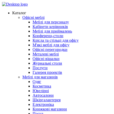
Каталог
Офісні меблі
Меблі для персоналу
Кабінети керівників
Меблі для приймалень
Конференц-столи
Крісла та стільці для офісу
М'які меблі для офісу
Офісні перегородки
Металеві меблі
Офісні вішалки
Журнальні столи
Послуги
Галерея проектів
Меблі для магазинів
Одяг
Косметика
Ювелірні
Автосалони
Шкіргалантерея
Електроніка
Книжкові магазини
Посуд