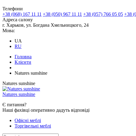
Телефони
+38 (068) 167 11 11
+38 (050) 967 11 11
+38 (057) 766 05 05
+38 (
Адреса салону
г. Харьков, ул. Богдана Хмельницкого, 24
Мова:
UA
RU
Головна
Клієнти
Natures sunshine
Natures sunshine
Natures sunshine
Є
питання?
Наші фахівці оперативно дадуть відповіді
Офісні меблі
Торгівельні меблі