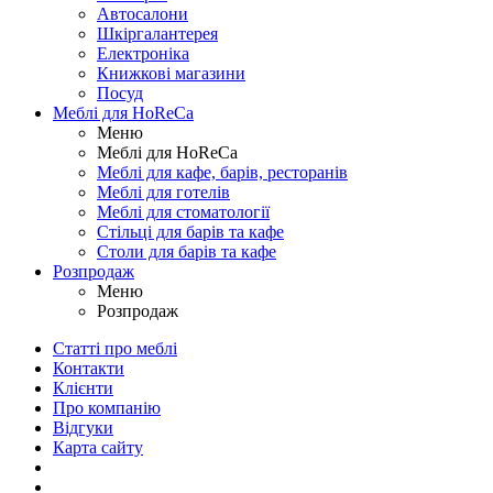
Автосалони
Шкіргалантерея
Електроніка
Книжкові магазини
Посуд
Меблі для HoReCa
Меню
Меблі для HoReCa
Меблі для кафе, барів, ресторанів
Меблі для готелів
Меблі для стоматології
Стільці для барів та кафе
Столи для барів та кафе
Розпродаж
Меню
Розпродаж
Статті про меблі
Контакти
Клієнти
Про компанію
Відгуки
Карта сайту