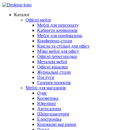
Каталог
Офісні меблі
Меблі для персоналу
Кабінети керівників
Меблі для приймалень
Конференц-столи
Крісла та стільці для офісу
М'які меблі для офісу
Офісні перегородки
Металеві меблі
Офісні вішалки
Журнальні столи
Послуги
Галерея проектів
Меблі для магазинів
Одяг
Косметика
Ювелірні
Автосалони
Шкіргалантерея
Електроніка
Книжкові магазини
Посуд