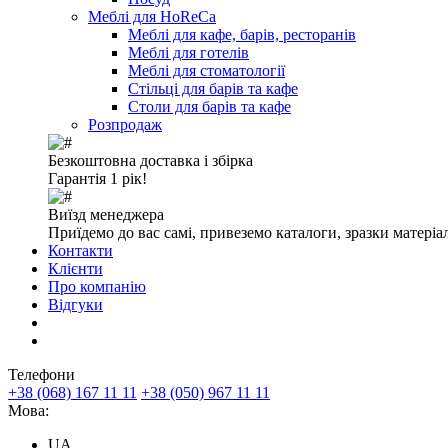
Меблі для HoReCa
Меблі для кафе, барів, ресторанів
Меблі для готелів
Меблі для стоматології
Стільці для барів та кафе
Столи для барів та кафе
Розпродаж
Безкоштовна доставка і збірка
Гарантія 1 рік!
Виїзд менеджера
Приїдемо до вас самі, привеземо каталоги, зразки матеріа
Контакти
Клієнти
Про компанію
Відгуки
Телефони
+38 (068) 167 11 11
+38 (050) 967 11 11
Мова:
UA