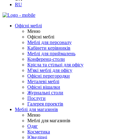
RU
Офісні меблі
Меню
Офісні меблі
Меблі для персоналу
Кабінети керівників
Меблі для приймалень
Конференц-столи
Крісла та стільці для офісу
М'які меблі для офісу
Офісні перегородки
Металеві меблі
Офісні вішалки
Журнальні столи
Послуги
Галерея проектів
Меблі для магазинів
Меню
Меблі для магазинів
Одяг
Косметика
Ювелірні