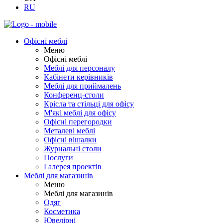
RU
Офісні меблі
Меню
Офісні меблі
Меблі для персоналу
Кабінети керівників
Меблі для приймалень
Конференц-столи
Крісла та стільці для офісу
М'які меблі для офісу
Офісні перегородки
Металеві меблі
Офісні вішалки
Журнальні столи
Послуги
Галерея проектів
Меблі для магазинів
Меню
Меблі для магазинів
Одяг
Косметика
Ювелірні