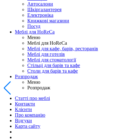
Автосалони
Шкіргалантерея
Електроніка
Книжкові магазини
Посуд
Меблі для HoReCa
Меню
Меблі для HoReCa
Меблі для кафе, барів, ресторанів
Меблі для готелів
Меблі для стоматології
Стільці для барів та кафе
Столи для барів та кафе
Розпродаж
Меню
Розпродаж
Статті про меблі
Контакти
Клієнти
Про компанію
Відгуки
Карта сайту