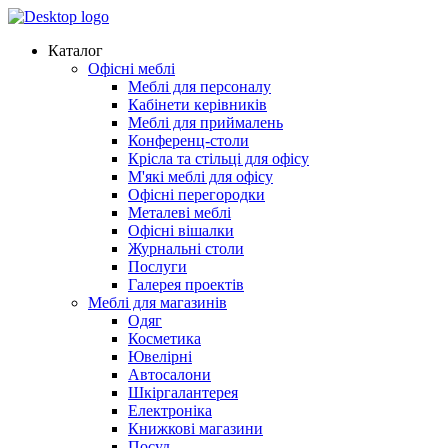
Каталог
Офісні меблі
Меблі для персоналу
Кабінети керівників
Меблі для приймалень
Конференц-столи
Крісла та стільці для офісу
М'які меблі для офісу
Офісні перегородки
Металеві меблі
Офісні вішалки
Журнальні столи
Послуги
Галерея проектів
Меблі для магазинів
Одяг
Косметика
Ювелірні
Автосалони
Шкіргалантерея
Електроніка
Книжкові магазини
Посуд