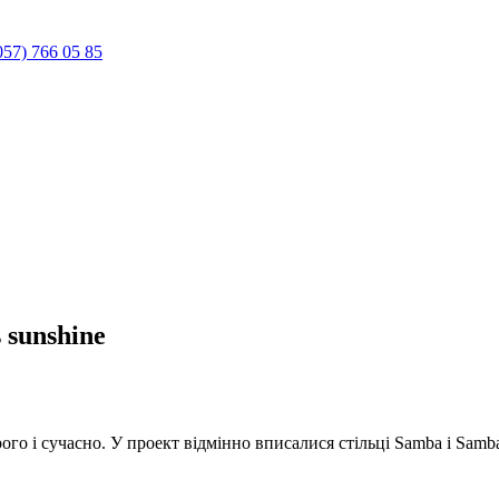
057) 766 05 85
 sunshine
ого і сучасно. У проект відмінно вписалися стільці Samba і Samb