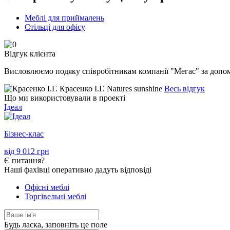
Меблі для приймалень
Стільці для офісу
Відгук клієнта
Висловлюємо подяку співробітникам компанії "Мегас" за допомог
Красенко І.Г.
Natures sunshine
Весь відгук
Що ми використовували в проекті
Ідеал
Бізнес-клас
від
9 012
грн
Є
питання?
Наші фахівці оперативно дадуть відповіді
Офісні меблі
Торгівельні меблі
Будь ласка, заповніть це поле