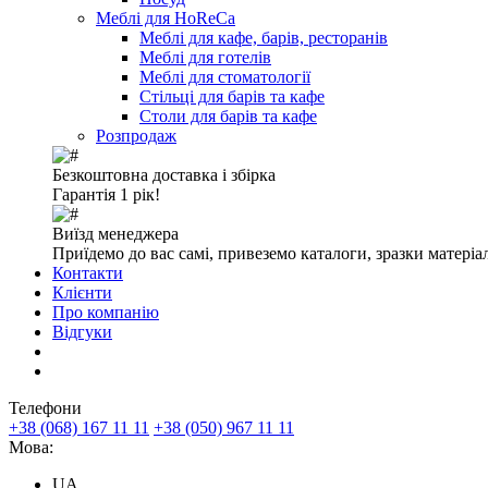
Меблі для HoReCa
Меблі для кафе, барів, ресторанів
Меблі для готелів
Меблі для стоматології
Стільці для барів та кафе
Столи для барів та кафе
Розпродаж
Безкоштовна доставка і збірка
Гарантія 1 рік!
Виїзд менеджера
Приїдемо до вас самі, привеземо каталоги, зразки матеріа
Контакти
Клієнти
Про компанію
Відгуки
Телефони
+38 (068) 167 11 11
+38 (050) 967 11 11
Мова:
UA