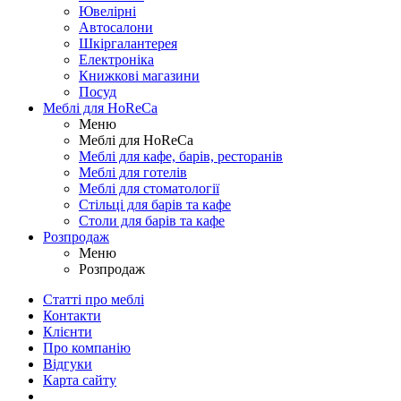
Ювелірні
Автосалони
Шкіргалантерея
Електроніка
Книжкові магазини
Посуд
Меблі для HoReCa
Меню
Меблі для HoReCa
Меблі для кафе, барів, ресторанів
Меблі для готелів
Меблі для стоматології
Стільці для барів та кафе
Столи для барів та кафе
Розпродаж
Меню
Розпродаж
Статті про меблі
Контакти
Клієнти
Про компанію
Відгуки
Карта сайту