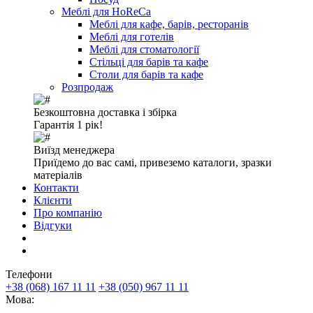
Меблі для HoReCa
Меблі для кафе, барів, ресторанів
Меблі для готелів
Меблі для стоматології
Стільці для барів та кафе
Столи для барів та кафе
Розпродаж
Безкоштовна доставка і збірка
Гарантія 1 рік!
Виїзд менеджера
Приїдемо до вас самі, привеземо каталоги, зразки
матеріалів
Контакти
Клієнти
Про компанію
Відгуки
Телефони
+38 (068) 167 11 11
+38 (050) 967 11 11
Мова: