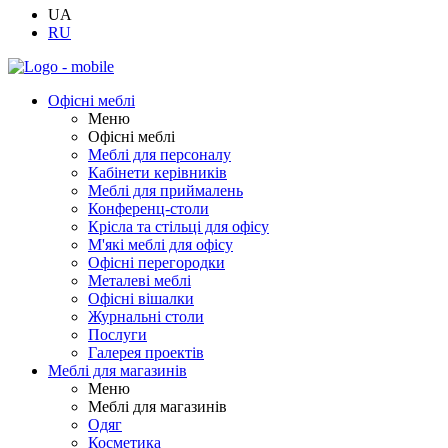
UA
RU
Офісні меблі
Меню
Офісні меблі
Меблі для персоналу
Кабінети керівників
Меблі для приймалень
Конференц-столи
Крісла та стільці для офісу
М'які меблі для офісу
Офісні перегородки
Металеві меблі
Офісні вішалки
Журнальні столи
Послуги
Галерея проектів
Меблі для магазинів
Меню
Меблі для магазинів
Одяг
Косметика