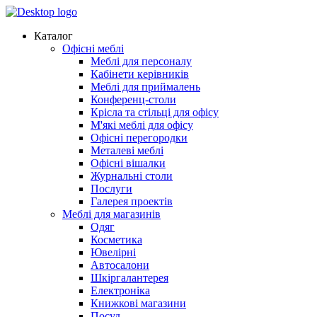
Каталог
Офісні меблі
Меблі для персоналу
Кабінети керівників
Меблі для приймалень
Конференц-столи
Крісла та стільці для офісу
М'які меблі для офісу
Офісні перегородки
Металеві меблі
Офісні вішалки
Журнальні столи
Послуги
Галерея проектів
Меблі для магазинів
Одяг
Косметика
Ювелірні
Автосалони
Шкіргалантерея
Електроніка
Книжкові магазини
Посуд