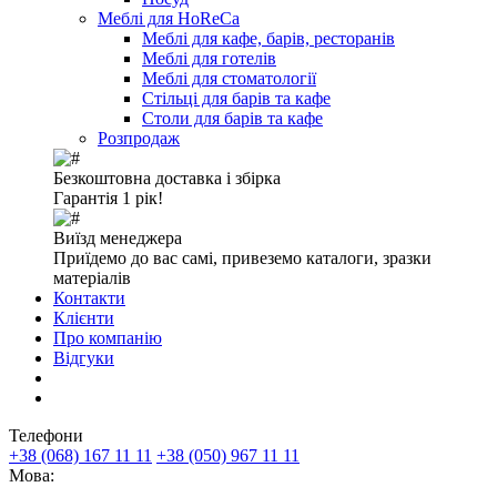
Меблі для HoReCa
Меблі для кафе, барів, ресторанів
Меблі для готелів
Меблі для стоматології
Стільці для барів та кафе
Столи для барів та кафе
Розпродаж
Безкоштовна доставка і збірка
Гарантія 1 рік!
Виїзд менеджера
Приїдемо до вас самі, привеземо каталоги, зразки
матеріалів
Контакти
Клієнти
Про компанію
Відгуки
Телефони
+38 (068) 167 11 11
+38 (050) 967 11 11
Мова: