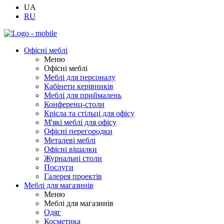
UA
RU
Офісні меблі
Меню
Офісні меблі
Меблі для персоналу
Кабінети керівників
Меблі для приймалень
Конференц-столи
Крісла та стільці для офісу
М'які меблі для офісу
Офісні перегородки
Металеві меблі
Офісні вішалки
Журнальні столи
Послуги
Галерея проектів
Меблі для магазинів
Меню
Меблі для магазинів
Одяг
Косметика