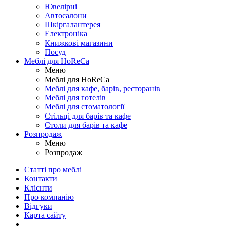
Ювелірні
Автосалони
Шкіргалантерея
Електроніка
Книжкові магазини
Посуд
Меблі для HoReCa
Меню
Меблі для HoReCa
Меблі для кафе, барів, ресторанів
Меблі для готелів
Меблі для стоматології
Стільці для барів та кафе
Столи для барів та кафе
Розпродаж
Меню
Розпродаж
Статті про меблі
Контакти
Клієнти
Про компанію
Відгуки
Карта сайту