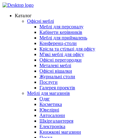
Каталог
Офісні меблі
Меблі для персоналу
Кабінети керівників
Меблі для приймалень
Конференц-столи
Крісла та стільці для офісу
М'які меблі для офісу
Офісні перегородки
Металеві меблі
Офісні вішалки
Журнальні столи
Послуги
Галерея проектів
Меблі для магазинів
Одяг
Косметика
Ювелірні
Автосалони
Шкіргалантерея
Електроніка
Книжкові магазини
Посуд