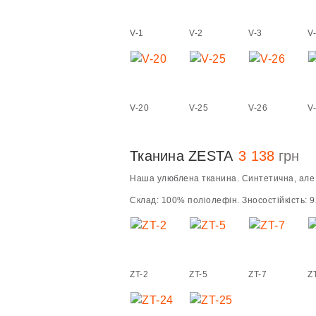
V-1
V-2
V-3
V
V-20
V-25
V-26
V
Тканина ZESTA
3 138
грн
Наша улюблена тканина. Синтетична, але 
Склад: 100% поліолефін. Зносостійкість: 92
ZT-2
ZT-5
ZT-7
Z