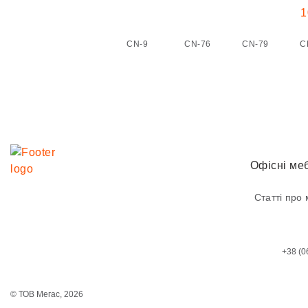
CN-9
CN-76
CN-79
C
Офісні меб
Статті про 
+38 (0
© ТОВ Мегас,
2026