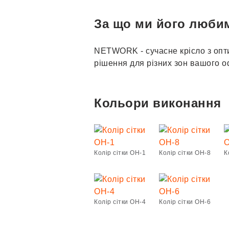
За що ми його люби
NETWORK - сучасне крісло з опт
рішення для різних зон вашого оф
Кольори виконання
Колір сітки OH-1
Колір сітки ОН-8
К
Колір сітки OH-4
Колір сітки OH-6