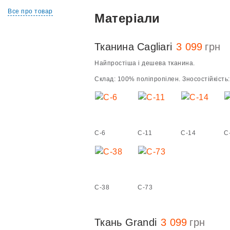
Все про товар
Матеріали
Тканина Cagliari
3 099
грн
Найпростіша і дешева тканина.
Склад: 100% поліпропілен. Зносостійкість: 
C-6
C-11
C-14
C
C-38
C-73
Ткань Grandi
3 099
грн