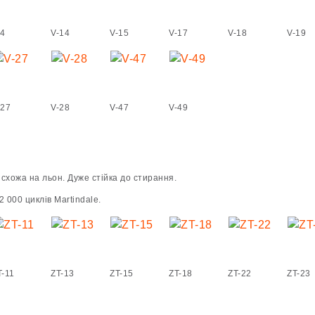
-4
V-14
V-15
V-17
V-18
V-19
-27
V-28
V-47
V-49
схожа на льон. Дуже стійка до стирання.
 000 циклів Martindale.
T-11
ZT-13
ZT-15
ZT-18
ZT-22
ZT-23