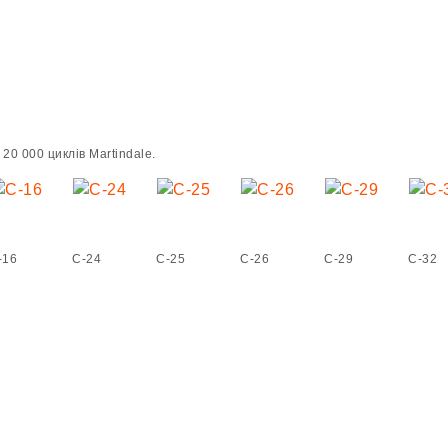
20 000 циклів Martindale.
-16
C-24
C-25
C-26
C-29
C-32