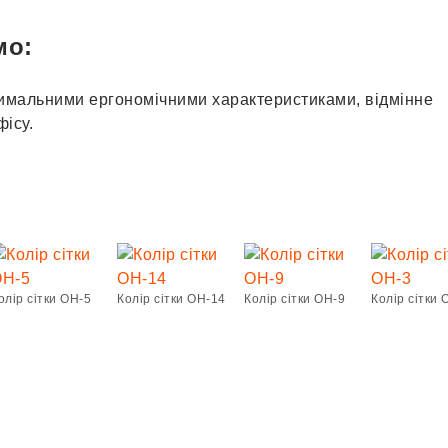
мо:
имальними ергономічними характеристиками, відмінне
ісу.
олір сітки OH-5
Колір сітки ОН-14
Колір сітки ОН-9
Колір сітки 