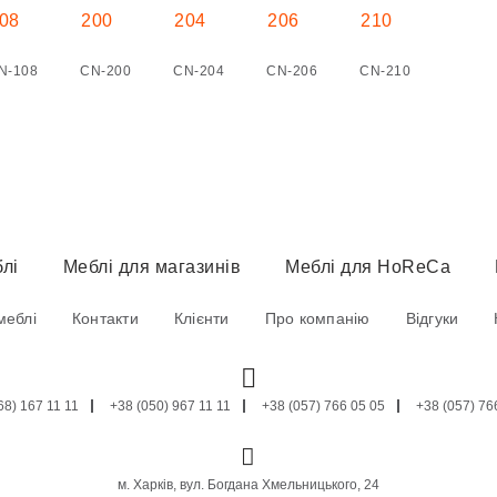
N-108
CN-200
CN-204
CN-206
CN-210
лі
Меблі для магазинів
Меблі для HoReCa
меблі
Контакти
Клієнти
Про компанію
Відгуки
68) 167 11 11
+38 (050) 967 11 11
+38 (057) 766 05 05
+38 (057) 76
м. Харків, вул. Богдана Хмельницького, 24