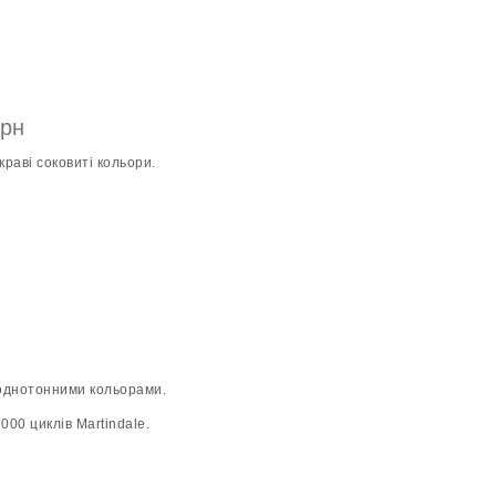
грн
раві соковиті кольори.
 однотонними кольорами.
000 циклів Martindale.