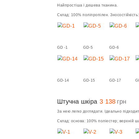
Найпростіша і дешева тканина.
Склад: 100% поліпропілен. Зносостійкість: 
GD -1
GD-5
GD-6
GD-14
GD-15
GD-17
G
Штучна шкіра
3 138
грн
За нею легко доглядати. Ідеально підходи
Склад: основа: 100% поліестер; верхній ша