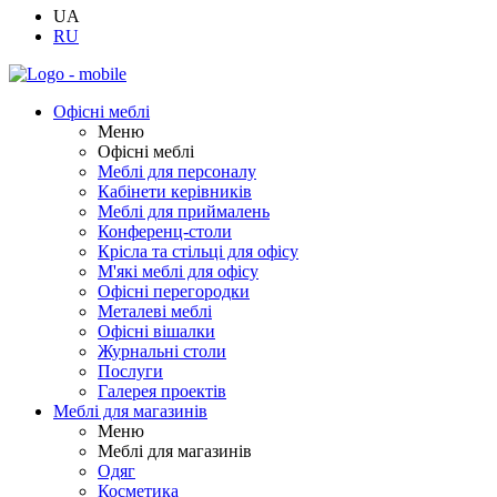
UA
RU
Офісні меблі
Меню
Офісні меблі
Меблі для персоналу
Кабінети керівників
Меблі для приймалень
Конференц-столи
Крісла та стільці для офісу
М'які меблі для офісу
Офісні перегородки
Металеві меблі
Офісні вішалки
Журнальні столи
Послуги
Галерея проектів
Меблі для магазинів
Меню
Меблі для магазинів
Одяг
Косметика