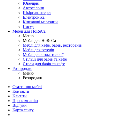
Ювелірні
Автосалони
Шкіргалантерея
Електроніка
Книжкові магазини
Посуд
Меблі для HoReCa
Меню
Меблі для HoReCa
Меблі для кафе, барів, ресторанів
Меблі для готелів
Меблі для стоматології
Стільці для барів та кафе
Столи для барів та кафе
Розпродаж
Меню
Розпродаж
Статті про меблі
Контакти
Клієнти
Про компанію
Відгуки
Карта сайту