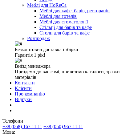
Меблі для HoReCa
Меблі для кафе, барів, ресторанів
Меблі для готелів
Меблі для стоматології
Стільці для барів та кафе
Столи для барів та кафе
Розпродаж
Безкоштовна доставка і збірка
Гарантія 1 рік!
Виїзд менеджера
Приїдемо до вас самі, привеземо каталоги, зразки
матеріалів
Контакти
Клієнти
Про компанію
Відгуки
Телефони
+38 (068) 167 11 11
+38 (050) 967 11 11
Мова: