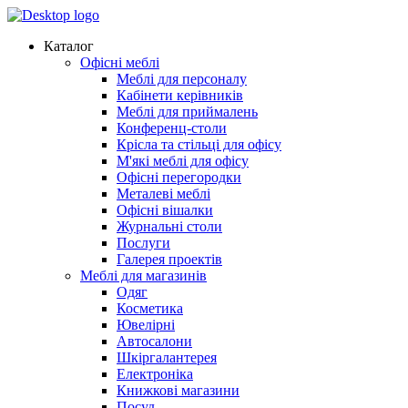
Каталог
Офісні меблі
Меблі для персоналу
Кабінети керівників
Меблі для приймалень
Конференц-столи
Крісла та стільці для офісу
М'які меблі для офісу
Офісні перегородки
Металеві меблі
Офісні вішалки
Журнальні столи
Послуги
Галерея проектів
Меблі для магазинів
Одяг
Косметика
Ювелірні
Автосалони
Шкіргалантерея
Електроніка
Книжкові магазини
Посуд