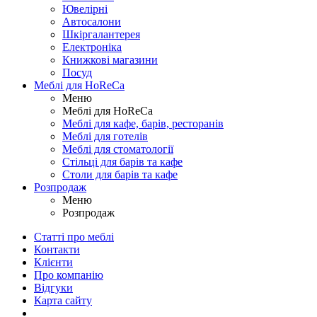
Ювелірні
Автосалони
Шкіргалантерея
Електроніка
Книжкові магазини
Посуд
Меблі для HoReCa
Меню
Меблі для HoReCa
Меблі для кафе, барів, ресторанів
Меблі для готелів
Меблі для стоматології
Стільці для барів та кафе
Столи для барів та кафе
Розпродаж
Меню
Розпродаж
Статті про меблі
Контакти
Клієнти
Про компанію
Відгуки
Карта сайту