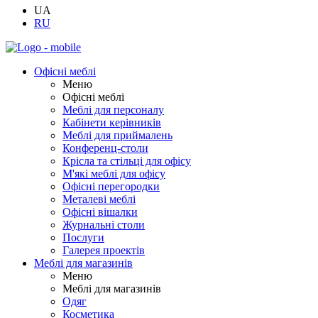
UA
RU
Офісні меблі
Меню
Офісні меблі
Меблі для персоналу
Кабінети керівників
Меблі для приймалень
Конференц-столи
Крісла та стільці для офісу
М'які меблі для офісу
Офісні перегородки
Металеві меблі
Офісні вішалки
Журнальні столи
Послуги
Галерея проектів
Меблі для магазинів
Меню
Меблі для магазинів
Одяг
Косметика