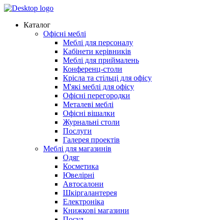
Каталог
Офісні меблі
Меблі для персоналу
Кабінети керівників
Меблі для приймалень
Конференц-столи
Крісла та стільці для офісу
М'які меблі для офісу
Офісні перегородки
Металеві меблі
Офісні вішалки
Журнальні столи
Послуги
Галерея проектів
Меблі для магазинів
Одяг
Косметика
Ювелірні
Автосалони
Шкіргалантерея
Електроніка
Книжкові магазини
Посуд