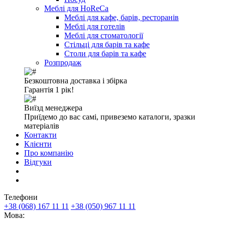
Меблі для HoReCa
Меблі для кафе, барів, ресторанів
Меблі для готелів
Меблі для стоматології
Стільці для барів та кафе
Столи для барів та кафе
Розпродаж
Безкоштовна доставка і збірка
Гарантія 1 рік!
Виїзд менеджера
Приїдемо до вас самі, привеземо каталоги, зразки
матеріалів
Контакти
Клієнти
Про компанію
Відгуки
Телефони
+38 (068) 167 11 11
+38 (050) 967 11 11
Мова: