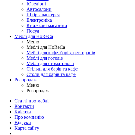
Ювелірні
Автосалони
Шкіргалантерея
Електроніка
Книжкові магазини
Посуд
Меблі для HoReCa
Меню
Меблі для HoReCa
Меблі для кафе, барів, ресторанів
Меблі для готелів
Меблі для стоматології
Стільці для барів та кафе
Столи для барів та кафе
Розпродаж
Меню
Розпродаж
Статті про меблі
Контакти
Клієнти
Про компанію
Відгуки
Карта сайту