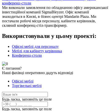
конференц-столи
Ми виконали замовлення по обладнанню офісу американської
інвестиційної компанії SigmaBleyzer. Офіс компанії
знаходиться в Києві, в бізнес-центрі Mandarin Plaza. Ми
постачали робочі місця персоналу, кабінети керівників,
скляний конференц-стіл-трансформер.
Використовували у цьому проекті:
Офісні меблі для персоналу
Меблі для кабінету керівника
Конференц-столи
Є
питання?
Наші фахівці оперативно дадуть відповіді
Офісні меблі
Торгівельні меблі
Будь ласка, заповніть це поле
Будь ласка, заповніть це поле