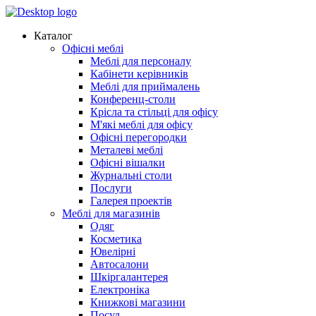
Каталог
Офісні меблі
Меблі для персоналу
Кабінети керівників
Меблі для приймалень
Конференц-столи
Крісла та стільці для офісу
М'які меблі для офісу
Офісні перегородки
Металеві меблі
Офісні вішалки
Журнальні столи
Послуги
Галерея проектів
Меблі для магазинів
Одяг
Косметика
Ювелірні
Автосалони
Шкіргалантерея
Електроніка
Книжкові магазини
Посуд