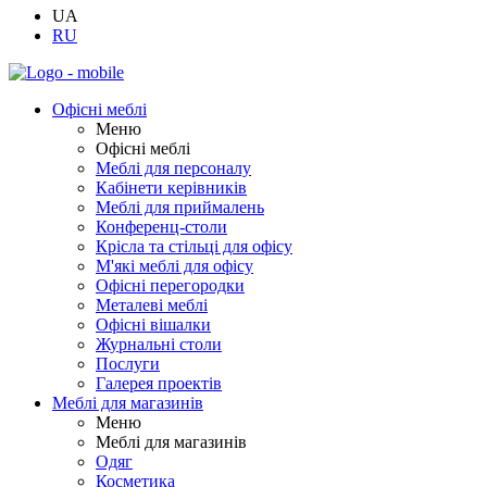
UA
RU
Офісні меблі
Меню
Офісні меблі
Меблі для персоналу
Кабінети керівників
Меблі для приймалень
Конференц-столи
Крісла та стільці для офісу
М'які меблі для офісу
Офісні перегородки
Металеві меблі
Офісні вішалки
Журнальні столи
Послуги
Галерея проектів
Меблі для магазинів
Меню
Меблі для магазинів
Одяг
Косметика