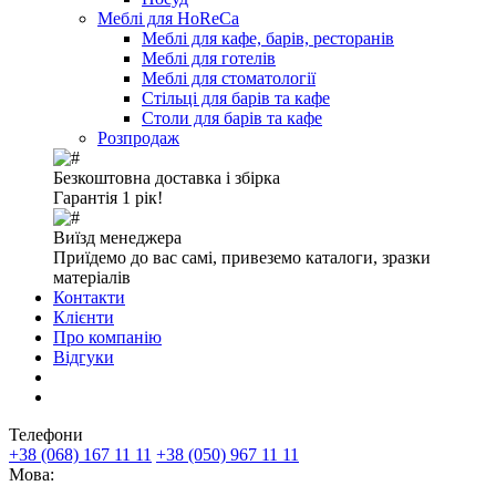
Меблі для HoReCa
Меблі для кафе, барів, ресторанів
Меблі для готелів
Меблі для стоматології
Стільці для барів та кафе
Столи для барів та кафе
Розпродаж
Безкоштовна доставка і збірка
Гарантія 1 рік!
Виїзд менеджера
Приїдемо до вас самі, привеземо каталоги, зразки
матеріалів
Контакти
Клієнти
Про компанію
Відгуки
Телефони
+38 (068) 167 11 11
+38 (050) 967 11 11
Мова: