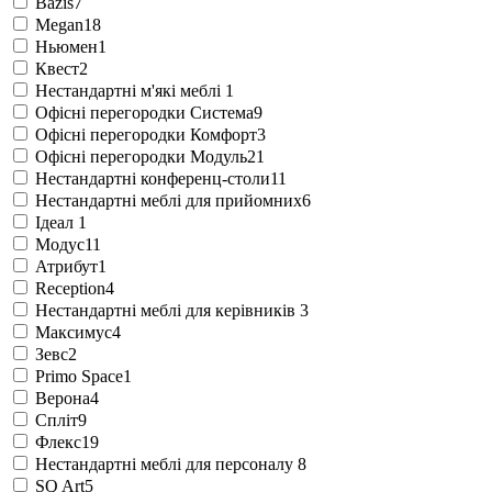
Bazis
7
Megan
18
Ньюмен
1
Квест
2
Нестандартні м'які меблі
1
Офісні перегородки Система
9
Офісні перегородки Комфорт
3
Офісні перегородки Модуль
21
Нестандартні конференц-столи
11
Нестандартні меблі для прийомних
6
Ідеал
1
Модус
11
Атрибут
1
Reception
4
Нестандартні меблі для керівників
3
Максимус
4
Зевс
2
Primo Space
1
Верона
4
Спліт
9
Флекс
19
Нестандартні меблі для персоналу
8
SQ Art
5