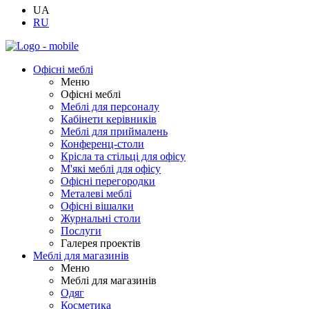
UA
RU
Офісні меблі
Меню
Офісні меблі
Меблі для персоналу
Кабінети керівників
Меблі для приймалень
Конференц-столи
Крісла та стільці для офісу
М'які меблі для офісу
Офісні перегородки
Металеві меблі
Офісні вішалки
Журнальні столи
Послуги
Галерея проектів
Меблі для магазинів
Меню
Меблі для магазинів
Одяг
Косметика