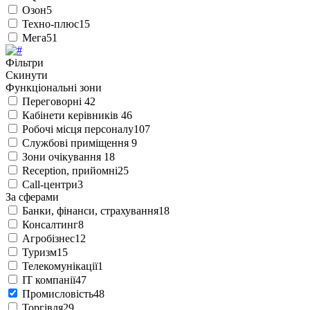
Озон
5
Техно-плюс
15
Мега
51
Фільтри
Скинути
Функціональні зони
Переговорні
42
Кабінети керівників
46
Робочі місця персоналу
107
Службові приміщення
9
Зони очікування
18
Reception, прийомні
25
Call-центри
3
За сферами
Банки, фінанси, страхування
18
Консалтинг
8
Агробізнес
12
Туризм
15
Телекомунікації
1
IT компанії
47
Промисловість
48
Торгівля
29