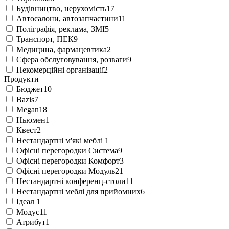
Будівництво, нерухомість
17
Автосалони, автозапчастини
11
Поліграфія, реклама, ЗМІ
5
Транспорт, ПЕК
9
Медицина, фармацевтика
2
Сфера обслуговування, розваги
9
Некомерційні організації
2
Продукти
Бюджет
10
Bazis
7
Megan
18
Ньюмен
1
Квест
2
Нестандартні м'які меблі
1
Офісні перегородки Система
9
Офісні перегородки Комфорт
3
Офісні перегородки Модуль
21
Нестандартні конференц-столи
11
Нестандартні меблі для прийомних
6
Ідеал
1
Модус
11
Атрибут
1