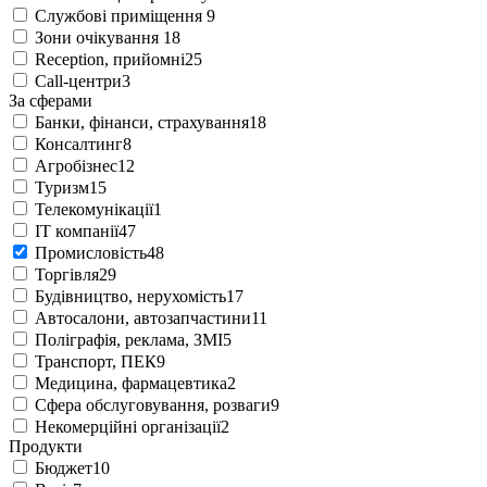
Службові приміщення
9
Зони очікування
18
Reception, прийомні
25
Call-центри
3
За сферами
Банки, фінанси, страхування
18
Консалтинг
8
Агробізнес
12
Туризм
15
Телекомунікації
1
IT компанії
47
Промисловість
48
Торгівля
29
Будівництво, нерухомість
17
Автосалони, автозапчастини
11
Поліграфія, реклама, ЗМІ
5
Транспорт, ПЕК
9
Медицина, фармацевтика
2
Сфера обслуговування, розваги
9
Некомерційні організації
2
Продукти
Бюджет
10