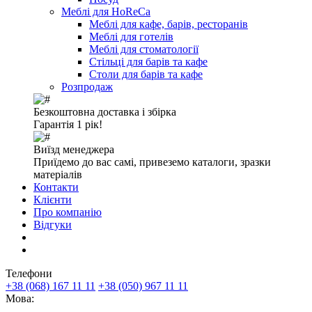
Меблі для HoReCa
Меблі для кафе, барів, ресторанів
Меблі для готелів
Меблі для стоматології
Стільці для барів та кафе
Столи для барів та кафе
Розпродаж
Безкоштовна доставка і збірка
Гарантія 1 рік!
Виїзд менеджера
Приїдемо до вас самі, привеземо каталоги, зразки
матеріалів
Контакти
Клієнти
Про компанію
Відгуки
Телефони
+38 (068) 167 11 11
+38 (050) 967 11 11
Мова: