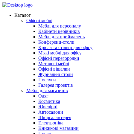
Каталог
Офісні меблі
Меблі для персоналу
Кабінети керівників
Меблі для приймалень
Конференц-столи
Крісла та стільці для офісу
М'які меблі для офісу
Офісні перегородки
Металеві меблі
Офісні вішалки
Журнальні столи
Послуги
Галерея проектів
Меблі для магазинів
Одяг
Косметика
Ювелірні
Автосалони
Шкіргалантерея
Електроніка
Книжкові магазини
Посуд