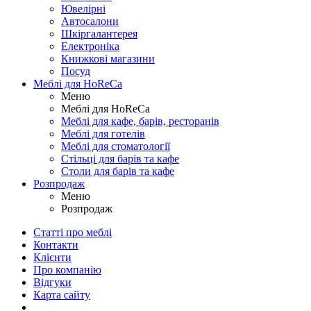
Ювелірні
Автосалони
Шкіргалантерея
Електроніка
Книжкові магазини
Посуд
Меблі для HoReCa
Меню
Меблі для HoReCa
Меблі для кафе, барів, ресторанів
Меблі для готелів
Меблі для стоматології
Стільці для барів та кафе
Столи для барів та кафе
Розпродаж
Меню
Розпродаж
Статті про меблі
Контакти
Клієнти
Про компанію
Відгуки
Карта сайту