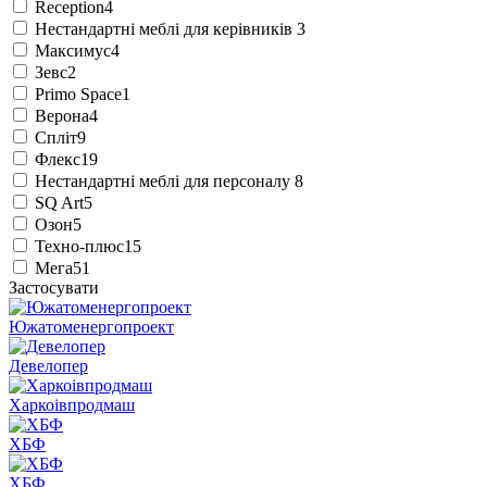
Reception
4
Нестандартні меблі для керівників
3
Максимус
4
Зевс
2
Primo Space
1
Верона
4
Спліт
9
Флекс
19
Нестандартні меблі для персоналу
8
SQ Art
5
Озон
5
Техно-плюс
15
Мега
51
Застосувати
Южатоменергопроект
Девелопер
Харкоівпродмаш
ХБФ
ХБФ