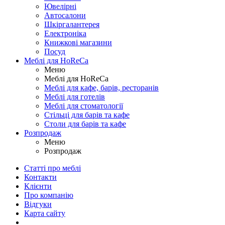
Ювелірні
Автосалони
Шкіргалантерея
Електроніка
Книжкові магазини
Посуд
Меблі для HoReCa
Меню
Меблі для HoReCa
Меблі для кафе, барів, ресторанів
Меблі для готелів
Меблі для стоматології
Стільці для барів та кафе
Столи для барів та кафе
Розпродаж
Меню
Розпродаж
Статті про меблі
Контакти
Клієнти
Про компанію
Відгуки
Карта сайту