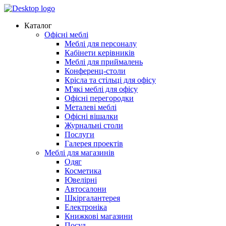
Каталог
Офісні меблі
Меблі для персоналу
Кабінети керівників
Меблі для приймалень
Конференц-столи
Крісла та стільці для офісу
М'які меблі для офісу
Офісні перегородки
Металеві меблі
Офісні вішалки
Журнальні столи
Послуги
Галерея проектів
Меблі для магазинів
Одяг
Косметика
Ювелірні
Автосалони
Шкіргалантерея
Електроніка
Книжкові магазини
Посуд