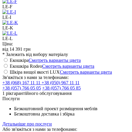
LE-F
LE-I
LE-K
LE-L
Ціна:
від
14 391
грн
* Залежить від вибору матеріалу
Екошкіра
Смотреть варианты цвета
Екошкіра Rodeo
Смотреть варианты цвета
Шкіра вищої якості LUX
Смотреть варианты цвета
Зв'яжіться з нами за телефонами:
+38 (068) 167 11 11
+38 (050) 967 11 11
+38 (057) 766 05 05
+38 (057) 766 05 85
1 рік
гарантійного
обслуговування
Послуги
Безкоштовний проект розміщення меблів
Безкоштовна доставка і збірка
Детальніше про послуги
Або зв'яжіться з нами за телефонами: