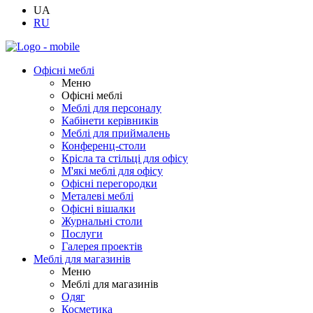
UA
RU
Офісні меблі
Меню
Офісні меблі
Меблі для персоналу
Кабінети керівників
Меблі для приймалень
Конференц-столи
Крісла та стільці для офісу
М'які меблі для офісу
Офісні перегородки
Металеві меблі
Офісні вішалки
Журнальні столи
Послуги
Галерея проектів
Меблі для магазинів
Меню
Меблі для магазинів
Одяг
Косметика