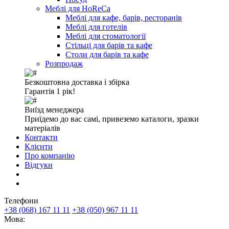
Меблі для HoReCa
Меблі для кафе, барів, ресторанів
Меблі для готелів
Меблі для стоматології
Стільці для барів та кафе
Столи для барів та кафе
Розпродаж
Безкоштовна доставка і збірка
Гарантія 1 рік!
Виїзд менеджера
Приїдемо до вас самі, привеземо каталоги, зразки
матеріалів
Контакти
Клієнти
Про компанію
Відгуки
Телефони
+38 (068) 167 11 11
+38 (050) 967 11 11
Мова: