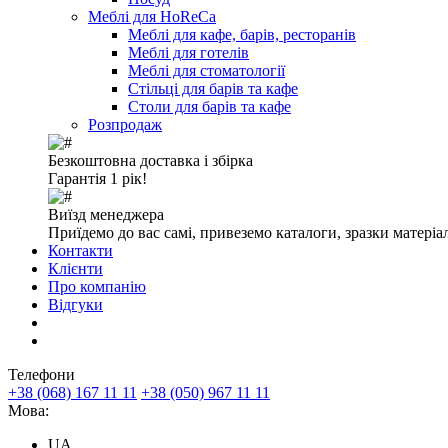
Меблі для HoReCa
Меблі для кафе, барів, ресторанів
Меблі для готелів
Меблі для стоматології
Стільці для барів та кафе
Столи для барів та кафе
Розпродаж
Безкоштовна доставка і збірка
Гарантія 1 рік!
Виїзд менеджера
Приїдемо до вас самі, привеземо каталоги, зразки матеріа
Контакти
Клієнти
Про компанію
Відгуки
Телефони
+38 (068) 167 11 11
+38 (050) 967 11 11
Мова:
UA