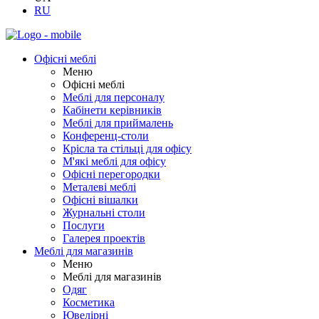
RU
Офісні меблі
Меню
Офісні меблі
Меблі для персоналу
Кабінети керівників
Меблі для приймалень
Конференц-столи
Крісла та стільці для офісу
М'які меблі для офісу
Офісні перегородки
Металеві меблі
Офісні вішалки
Журнальні столи
Послуги
Галерея проектів
Меблі для магазинів
Меню
Меблі для магазинів
Одяг
Косметика
Ювелірні