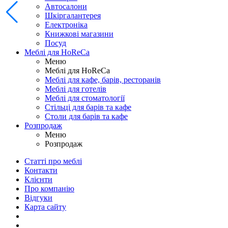
Автосалони
Шкіргалантерея
Електроніка
Книжкові магазини
Посуд
Меблі для HoReCa
Меню
Меблі для HoReCa
Меблі для кафе, барів, ресторанів
Меблі для готелів
Меблі для стоматології
Стільці для барів та кафе
Столи для барів та кафе
Розпродаж
Меню
Розпродаж
Статті про меблі
Контакти
Клієнти
Про компанію
Відгуки
Карта сайту