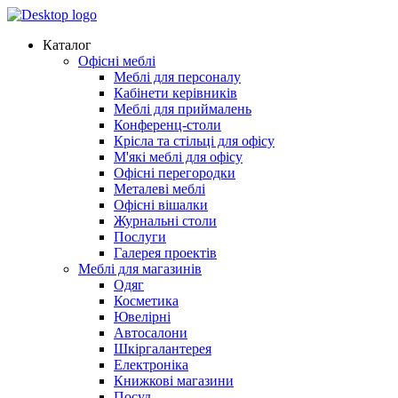
Каталог
Офісні меблі
Меблі для персоналу
Кабінети керівників
Меблі для приймалень
Конференц-столи
Крісла та стільці для офісу
М'які меблі для офісу
Офісні перегородки
Металеві меблі
Офісні вішалки
Журнальні столи
Послуги
Галерея проектів
Меблі для магазинів
Одяг
Косметика
Ювелірні
Автосалони
Шкіргалантерея
Електроніка
Книжкові магазини
Посуд