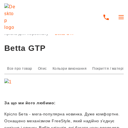
Головна
Офісні меблі
Крісла та стільці для офісу
Крісла для персоналу
Betta GTP
Betta GTP
Все про товар
Опис
Кольори виконання
Покриття / матеріа
За що ми його любимо:
Крісло Бета - мега-популярна новинка. Дуже комфортне.
Оснащено механізмом FreeStyle, який надійно з'єднує
сидіння і спинку. Вибір клієнтів, які багато часу проводять