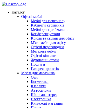
Каталог
Офісні меблі
Меблі для персоналу
Кабінети керівників
Меблі для приймалень
Конференц-столи
Крісла та стільці для офісу
М'які меблі для офісу
Офісні перегородки
Металеві меблі
Офісні вішалки
Журнальні столи
Послуги
Галерея проектів
Меблі для магазинів
Одяг
Косметика
Ювелірні
Автосалони
Шкіргалантерея
Електроніка
Книжкові магазини
Посуд