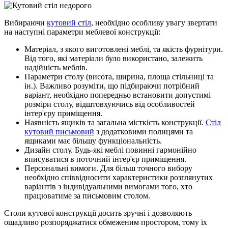
Вибираючи
кутовий стіл
, необхідно особливу увагу звертати
на наступні параметри меблевої конструкції:
Матеріал, з якого виготовлені меблі, та якість фурнітури.
Від того, які матеріали було використано, залежить
надійність меблів.
Параметри столу (висота, ширина, площа стільниці та
ін.). Важливо розуміти, що підбираючи потрібний
варіант, необхідно попередньо встановити допустимі
розміри столу, відштовхуючись від особливостей
інтер'єру приміщення.
Наявність ящиків та загальна місткість конструкції.
Стіл
кутовий письмовий
з додатковими полицями та
ящиками має більшу функціональність.
Дизайн столу. Будь-які меблі повинні гармонійно
вписуватися в поточний інтер'єр приміщення.
Персональні вимоги. Для більш точного вибору
необхідно співвідносити характеристики розглянутих
варіантів з індивідуальними вимогами того, хто
працюватиме за письмовим столом.
Столи кутової конструкції досить зручні і дозволяють
ощадливо розпоряджатися обмеженим простором, тому їх