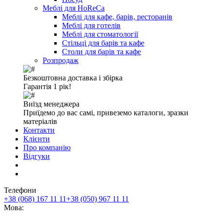
Меблі для HoReCa
Меблі для кафе, барів, ресторанів
Меблі для готелів
Меблі для стоматології
Стільці для барів та кафе
Столи для барів та кафе
Розпродаж
Безкоштовна доставка і збірка
Гарантія 1 рік!
Виїзд менеджера
Приїдемо до вас самі, привеземо каталоги, зразки
матеріалів
Контакти
Клієнти
Про компанію
Відгуки
Телефони
+38 (068) 167 11 11
+38 (050) 967 11 11
Мова: