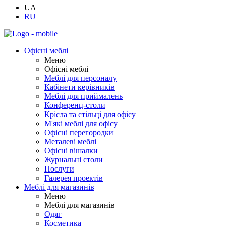
UA
RU
Офісні меблі
Меню
Офісні меблі
Меблі для персоналу
Кабінети керівників
Меблі для приймалень
Конференц-столи
Крісла та стільці для офісу
М'які меблі для офісу
Офісні перегородки
Металеві меблі
Офісні вішалки
Журнальні столи
Послуги
Галерея проектів
Меблі для магазинів
Меню
Меблі для магазинів
Одяг
Косметика