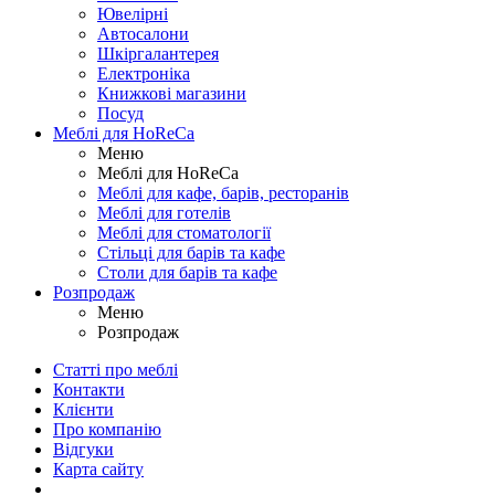
Ювелірні
Автосалони
Шкіргалантерея
Електроніка
Книжкові магазини
Посуд
Меблі для HoReCa
Меню
Меблі для HoReCa
Меблі для кафе, барів, ресторанів
Меблі для готелів
Меблі для стоматології
Стільці для барів та кафе
Столи для барів та кафе
Розпродаж
Меню
Розпродаж
Статті про меблі
Контакти
Клієнти
Про компанію
Відгуки
Карта сайту