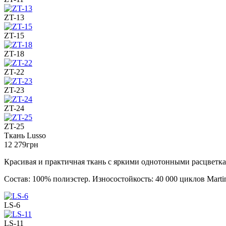
ZT-13
ZT-15
ZT-18
ZT-22
ZT-23
ZT-24
ZT-25
Ткань Lusso
12 279
грн
Красивая и практичная ткань с яркими однотонными расцветк
Состав: 100% полиэстер. Износостойкость: 40 000 циклов Martin
LS-6
LS-11