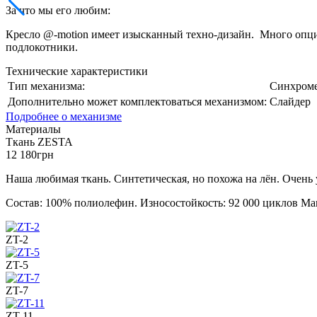
За что мы его любим:
Кресло @-motion имеет изысканный техно-дизайн. Много опци
подлокотники.
Технические характеристики
Тип механизма:
Синхром
Дополнительно может комплектоваться механизмом:
Слайдер
Подробнее о механизме
Материалы
Ткань ZESTA
12 180
грн
Наша любимая ткань. Синтетическая, но похожа на лён. Очень
Состав: 100% полиолефин. Износостойкость: 92 000 циклов Mart
ZT-2
ZT-5
ZT-7
ZT-11