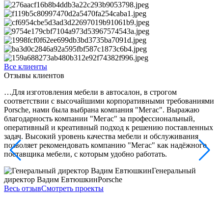
Все клиенты
Отзывы клиентов
…Для изготовления мебели в автосалон, в строгом
Х
соответствии с высочайшими корпоративными требованиями
с
Porsche, нами была выбрана компания "Мегас". Выражаю
п
благодарность компании "Мегас" за профессиональный,
к
оперативный и креативный подход к решению поставленных
к
задач. Высокий уровень качества мебели и обслуживания
д
позволяет рекомендовать компанию "Мегас" как надёжного
ч
поставщика мебели, с которым удобно работать.
в
Генеральный
директор Вадим Евтюшкин
Porsche
Весь отзыв
Смотреть проекты
С
г
В