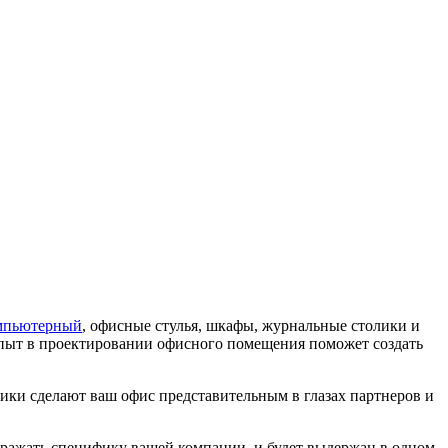
омпьютерный
, офисные стулья, шкафы, журнальные столики и
опыт в проектировании офисного помещения поможет создать
дники сделают ваш офис представительным в глазах партнеров и
тражать специфику вашей компании, и будет выдержан в одном