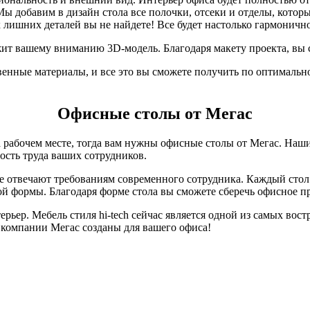
 Мы добавим в дизайн стола все полочки, отсеки и отделы, кот
 лишних деталей вы не найдете! Все будет настолько гармонично,
т вашему вниманию 3D-модель. Благодаря макету проекта, вы с
венные материалы, и все это вы сможете получить по оптимальн
Офисные столы от Мегас
а рабочем месте, тогда вам нужны офисные столы от Мегас. На
сть труда ваших сотрудников.
ые отвечают требованиям современного сотрудника. Каждый стол
вой формы. Благодаря форме стола вы сможете сберечь офисное п
ьер. Мебель стиля hi-tech сейчас является одной из самых вост
компании Мегас созданы для вашего офиса!