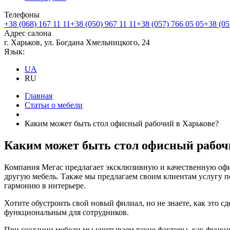
Телефоны
+38 (068) 167 11 11
+38 (050) 967 11 11
+38 (057) 766 05 05
+38 (05
Адрес салона
г. Харьков, ул. Богдана Хмельницкого, 24
Язык:
UA
RU
Главная
Статьи о мебели
Каким может быть стол офисный рабочий в Харькове?
Каким может быть стол офисный рабоч
Компания Мегас предлагает эксклюзивную и качественную офи
другую мебель. Также мы предлагаем своим клиентам услугу 
гармонию в интерьере.
Хотите обустроить свой новый филиал, но не знаете, как это 
функциональным для сотрудников.
При создании мебели мы учитываем такие факторы, как функц